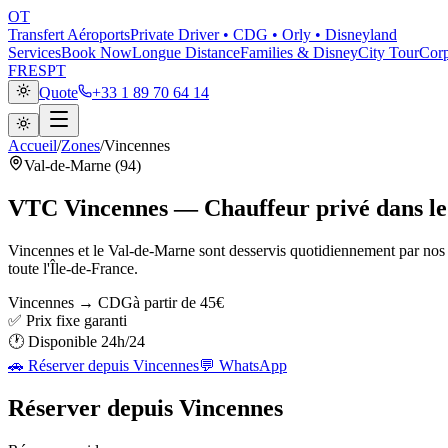
OT
Transfert Aéroports
Private Driver • CDG • Orly • Disneyland
Services
Book Now
Longue Distance
Families & Disney
City Tour
Corp
FR
ES
PT
Quote
+33 1 89 70 64 14
Accueil
/
Zones
/
Vincennes
Val-de-Marne (94)
VTC Vincennes — Chauffeur privé dans l
Vincennes et le Val-de-Marne sont desservis quotidiennement par nos ch
toute l'Île-de-France.
Vincennes → CDG
à partir de
45
€
✅ Prix fixe garanti
🕐 Disponible 24h/24
🚗 Réserver depuis
Vincennes
💬 WhatsApp
Réserver depuis
Vincennes