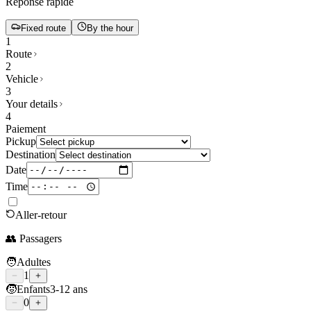
Réponse rapide
Fixed route
By the hour
1
Route
2
Vehicle
3
Your details
4
Paiement
Pickup
Destination
Date
Time
Aller-retour
👥 Passagers
🧑
Adultes
1
🧒
Enfants
3-12 ans
0