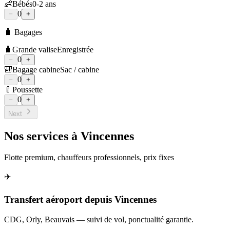
👶
Bébés
0-2 ans
0
🧳 Bagages
🧳
Grande valise
Enregistrée
0
🎒
Bagage cabine
Sac / cabine
0
🍼
Poussette
0
Next
Nos services à
Vincennes
Flotte premium, chauffeurs professionnels, prix fixes
✈️
Transfert aéroport depuis Vincennes
CDG, Orly, Beauvais — suivi de vol, ponctualité garantie.