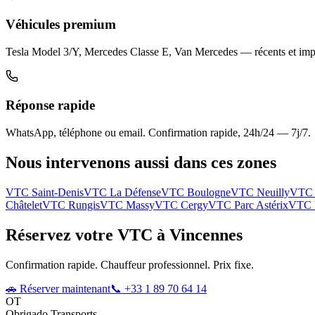
Véhicules premium
Tesla Model 3/Y, Mercedes Classe E, Van Mercedes — récents et imp
Réponse rapide
WhatsApp, téléphone ou email. Confirmation rapide, 24h/24 — 7j/7.
Nous intervenons aussi dans ces zones
VTC
Saint-Denis
VTC
La Défense
VTC
Boulogne
VTC
Neuilly
VT
Châtelet
VTC
Rungis
VTC
Massy
VTC
Cergy
VTC
Parc Astérix
VTC
Réservez votre VTC à
Vincennes
Confirmation rapide. Chauffeur professionnel. Prix fixe.
🚗 Réserver maintenant
📞 +33 1 89 70 64 14
OT
Obrigado Transports