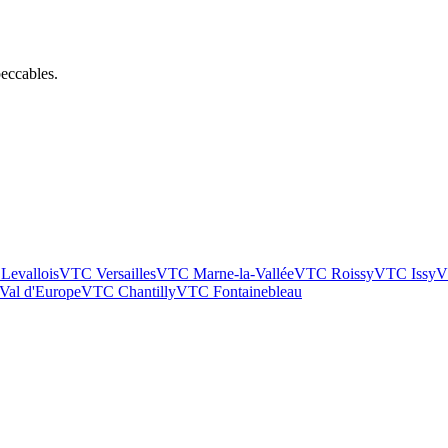
eccables.
C
Levallois
VTC
Versailles
VTC
Marne-la-Vallée
VTC
Roissy
VTC
Issy
Val d'Europe
VTC
Chantilly
VTC
Fontainebleau