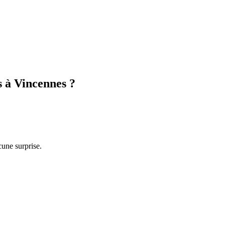
s à
Vincennes
?
cune surprise.