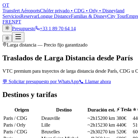
OT
Transfert Aéroports
Chófer privado • CDG • Orly • Disneyland
Servicios
Reservar
Longue Distance
Familias & Disney
City Tour
Empre
FR
EN
PT
Presupuesto
+33 1 89 70 64 14
Larga distancia — Precio fijo garantizado
Traslados de Larga Distancia
desde París
VTC premium para trayectos de larga distancia desde París, CDG u Orl
💬
Solicitar presupuesto por WhatsApp
📞
Llamar ahora
Destinos y tarifas
⚡ Tesla
⭐ 
Origen
Destino
Duración est.
Paris / CDG
Deauville
~2h15
200 km
380€
44
Paris / Orly
Lille
~2h15
230 km
440€
51
Paris / CDG
Bruxelles
~2h30
270 km
520€
60