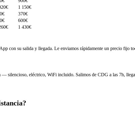
0€
900€
020€
1 150€
0€
370€
0€
600€
260€
1 430€
App con su salida y llegada. Le enviamos rápidamente un precio fijo to
— silencioso, eléctrico, WiFi incluido. Salimos de CDG a las 7h, llegam
istancia?