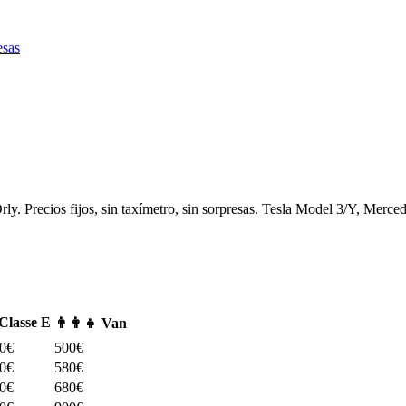
sas
y. Precios fijos, sin taxímetro, sin sorpresas. Tesla Model 3/Y, Merce
Classe E
👨‍👩‍👧 Van
0€
500€
0€
580€
0€
680€