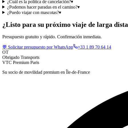
¿Cuál es la política de cancelación?
▾
¿Podemos hacer paradas en el camino?
▾
¿Puedo viajar con mascotas?
▾
¿Listo para su próximo viaje de larga dist
Presupuesto gratuito y rápido. Confirmación inmediata.
💬
Solicitar presupuesto por WhatsApp
+33 1 89 70 64 14
OT
Obrigado Transports
VTC Premium Paris
Su socio de movilidad premium en Île-de-France