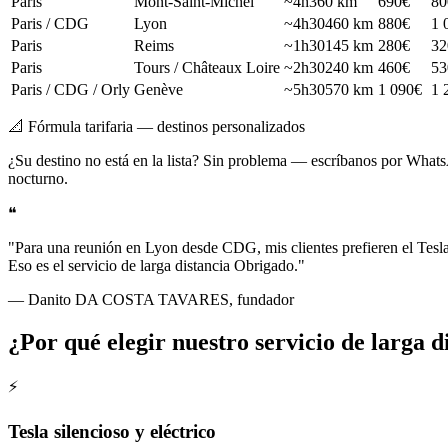
Paris
Mont-Saint-Michel
~4h
360 km
690€
80
Paris / CDG
Lyon
~4h30
460 km
880€
1 
Paris
Reims
~1h30
145 km
280€
32
Paris
Tours / Châteaux Loire
~2h30
240 km
460€
53
Paris / CDG / Orly
Genève
~5h30
570 km
1 090€
1 
📐 Fórmula tarifaria — destinos personalizados
¿Su destino no está en la lista? Sin problema — escríbanos por Whats
nocturno.
❝
"Para una reunión en Lyon desde CDG, mis clientes prefieren el Tesla 
Eso es el servicio de larga distancia Obrigado."
— Danito DA COSTA TAVARES, fundador
¿Por qué elegir nuestro servicio de larga d
⚡
Tesla silencioso y eléctrico